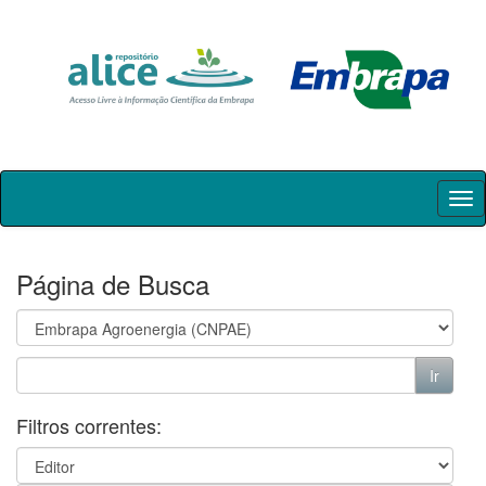
Skip
navigation
Página de Busca
Filtros correntes: