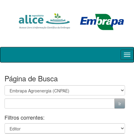
Skip
navigation
Página de Busca
Filtros correntes: