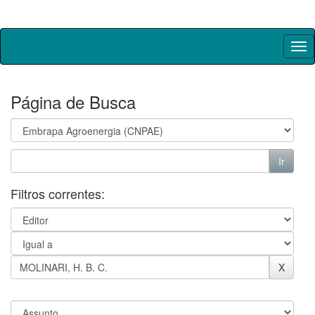
Skip
navigation
Página de Busca
Filtros correntes: