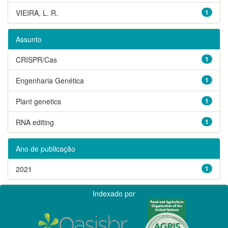
VIEIRA, L. R.
1
Assunto
CRISPR/Cas
1
Engenharia Genética
1
Plant genetics
1
RNA editing
1
Ano de publicação
2021
1
Indexado por