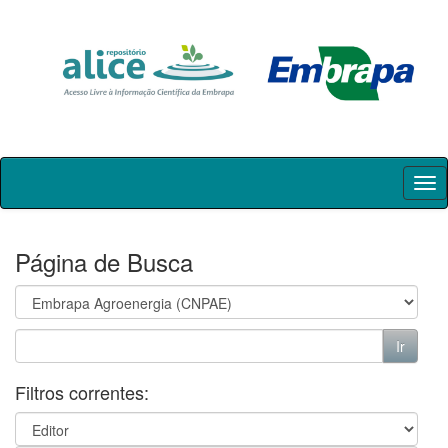
Skip
navigation
Página de Busca
Filtros correntes: