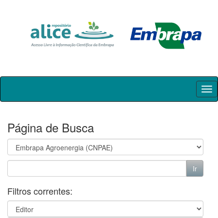
Skip
navigation
Página de Busca
Filtros correntes: