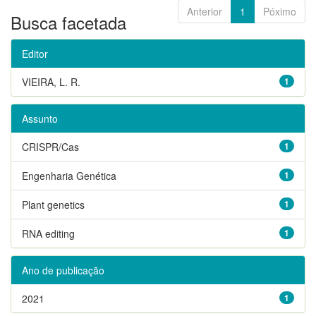
Anterior
1
Póximo
Busca facetada
Editor
VIEIRA, L. R.
1
Assunto
CRISPR/Cas
1
Engenharia Genética
1
Plant genetics
1
RNA editing
1
Ano de publicação
2021
1