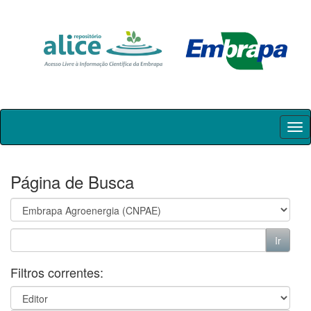
Skip
navigation
Página de Busca
Filtros correntes: