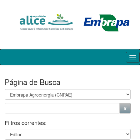
Skip
navigation
Página de Busca
Filtros correntes: