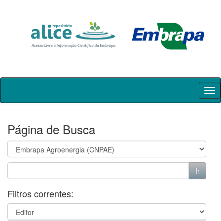
Skip
navigation
Página de Busca
Filtros correntes: