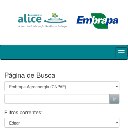
Skip
navigation
Página de Busca
Filtros correntes: