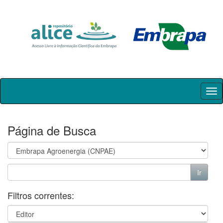
Skip
navigation
Página de Busca
Filtros correntes: