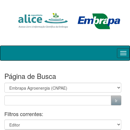
Skip
navigation
Página de Busca
Filtros correntes: