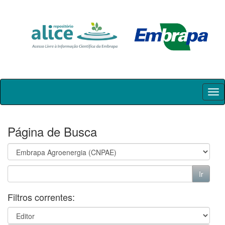
Skip
navigation
Página de Busca
Filtros correntes: