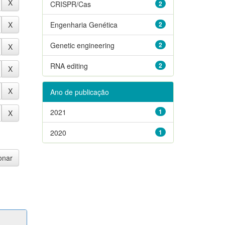
CRISPR/Cas
2
Engenharia Genética
2
Genetic engineering
2
RNA editing
2
Ano de publicação
2021
1
2020
1