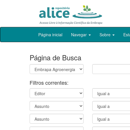
Skip
Página inicial
Navegar
Sobre
Est
navigation
Página de Busca
Filtros correntes: