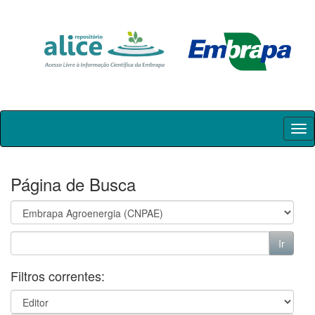
Skip
navigation
Página de Busca
Filtros correntes: