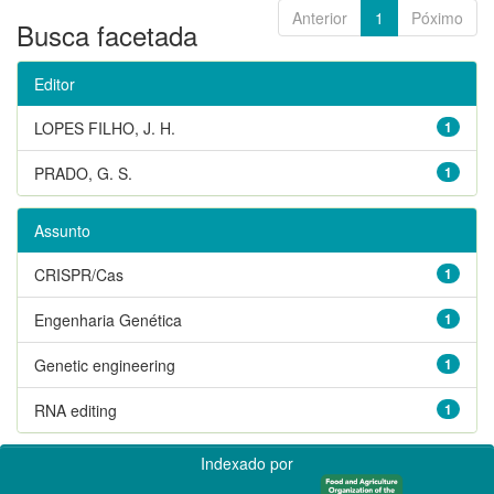
Anterior
1
Póximo
Busca facetada
Editor
LOPES FILHO, J. H.
1
PRADO, G. S.
1
Assunto
CRISPR/Cas
1
Engenharia Genética
1
Genetic engineering
1
RNA editing
1
Indexado por