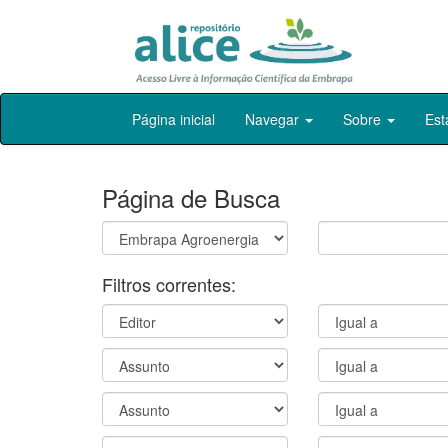
Skip
Página inicial
Navegar
Sobre
Est
navigation
Página de Busca
Filtros correntes: