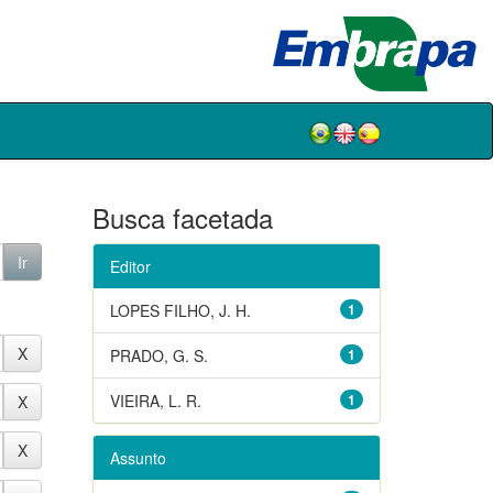
Busca facetada
Editor
LOPES FILHO, J. H.
1
PRADO, G. S.
1
VIEIRA, L. R.
1
Assunto