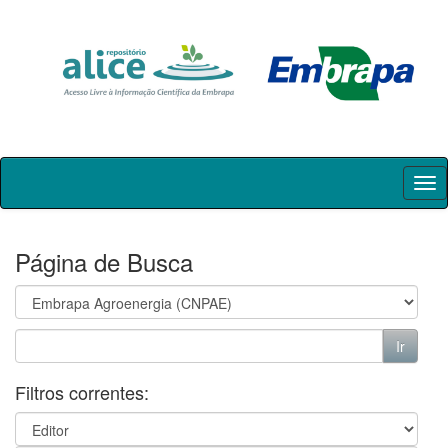
Skip
navigation
Página de Busca
Filtros correntes: