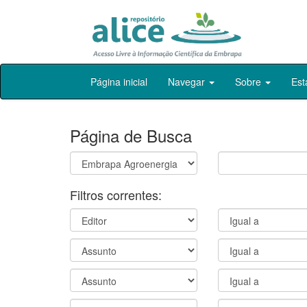
Skip
Página inicial
Navegar
Sobre
Est
navigation
Página de Busca
Filtros correntes: