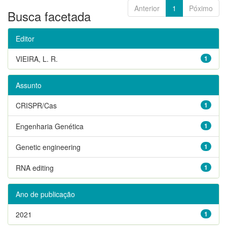
Anterior
1
Póximo
Busca facetada
Editor
VIEIRA, L. R.
1
Assunto
CRISPR/Cas
1
Engenharia Genética
1
Genetic engineering
1
RNA editing
1
Ano de publicação
2021
1