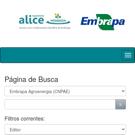
Skip
navigation
Página de Busca
Filtros correntes: