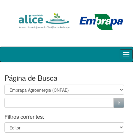
Skip
navigation
Página de Busca
Filtros correntes: