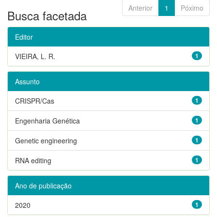
Anterior
1
Póximo
Busca facetada
Editor
VIEIRA, L. R.
1
Assunto
CRISPR/Cas
1
Engenharia Genética
1
Genetic engineering
1
RNA editing
1
Ano de publicação
2020
1