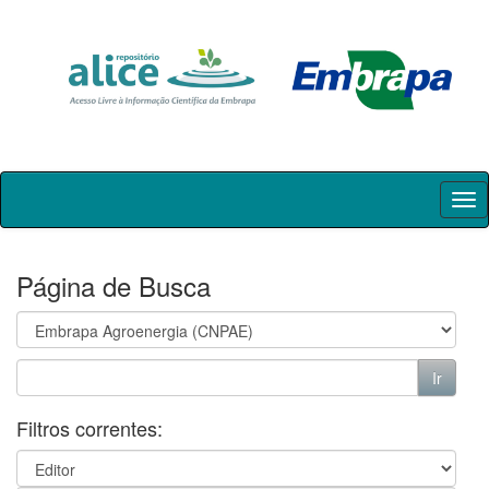
Skip
navigation
Página de Busca
Filtros correntes: