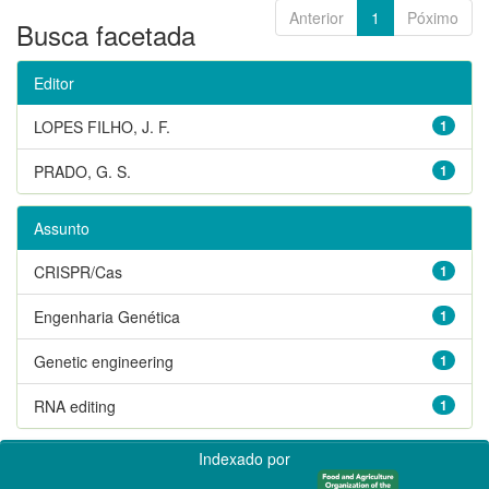
Anterior
1
Póximo
Busca facetada
Editor
LOPES FILHO, J. F.
1
PRADO, G. S.
1
Assunto
CRISPR/Cas
1
Engenharia Genética
1
Genetic engineering
1
RNA editing
1
Indexado por