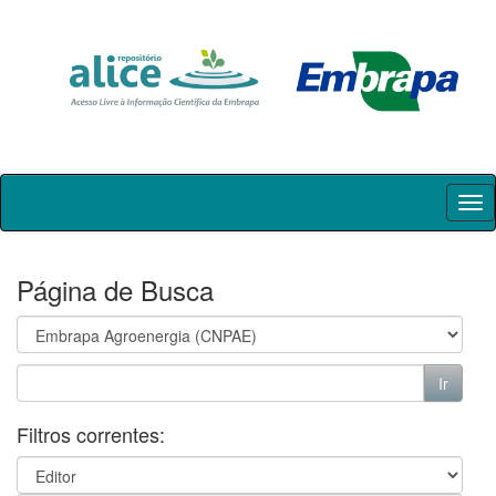
Skip
navigation
Página de Busca
Filtros correntes: