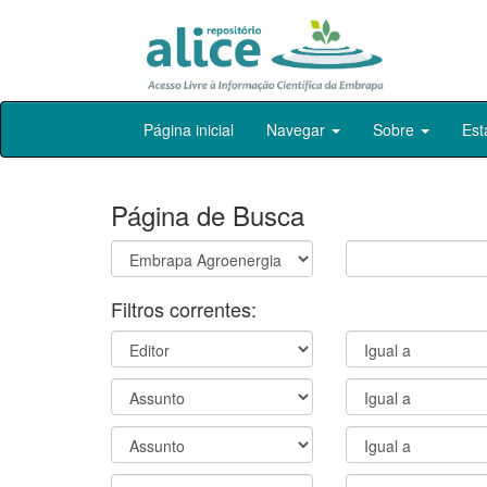
Skip
Página inicial
Navegar
Sobre
Est
navigation
Página de Busca
Filtros correntes: