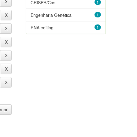
CRISPR/Cas
1
Engenharia Genética
1
RNA editing
1