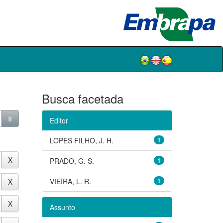
Busca facetada
Editor
LOPES FILHO, J. H.
1
PRADO, G. S.
1
VIEIRA, L. R.
1
Assunto