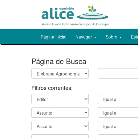
Skip
Página inicial
Navegar
Sobre
Est
navigation
Página de Busca
Filtros correntes: