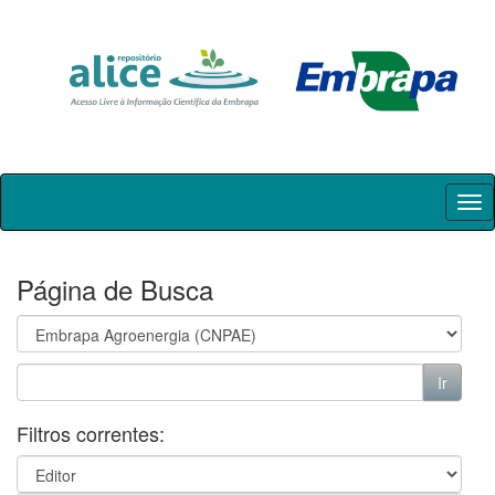
Skip
navigation
Página de Busca
Filtros correntes: