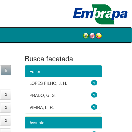
Busca facetada
Editor
LOPES FILHO, J. H.
1
PRADO, G. S.
1
VIEIRA, L. R.
1
Assunto