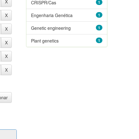
CRISPR/Cas
1
Engenharia Genética
1
Genetic engineering
1
Plant genetics
1