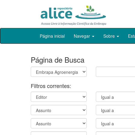
Skip
Página inicial
Navegar
Sobre
Est
navigation
Página de Busca
Filtros correntes: