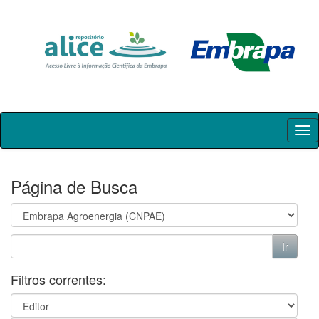
Skip
navigation
Página de Busca
Filtros correntes: