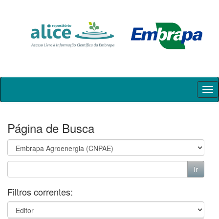
Skip
navigation
Página de Busca
Filtros correntes: