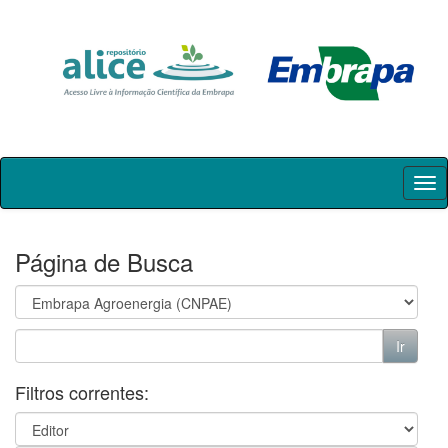
Skip
navigation
Página de Busca
Filtros correntes: