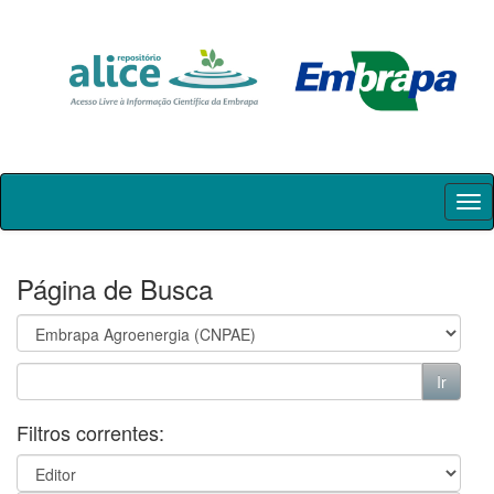
Skip
navigation
Página de Busca
Filtros correntes: