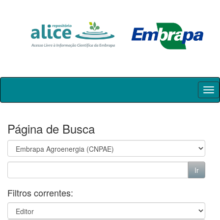
Skip
navigation
Página de Busca
Filtros correntes: