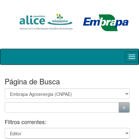
Skip
navigation
Página de Busca
Filtros correntes: