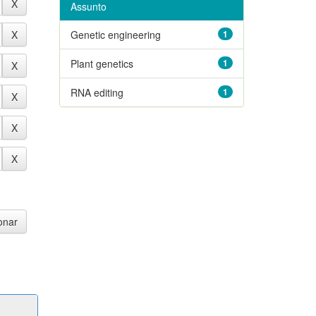
Assunto
Genetic engineering
1
Plant genetics
1
RNA editing
1