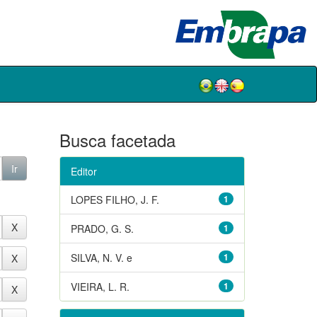
Busca facetada
Editor
LOPES FILHO, J. F.
1
PRADO, G. S.
1
SILVA, N. V. e
1
VIEIRA, L. R.
1