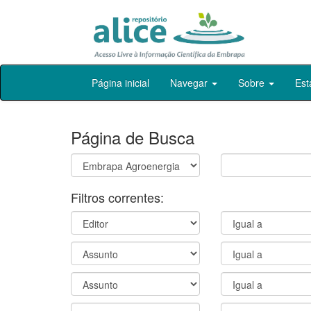
Skip
Página inicial
Navegar
Sobre
Est
navigation
Página de Busca
Filtros correntes: