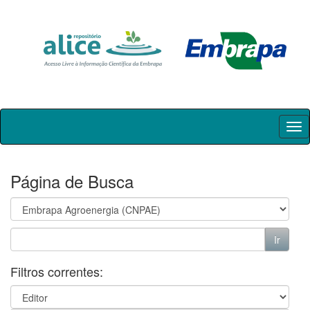
Skip
navigation
Página de Busca
Filtros correntes: