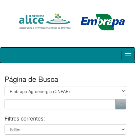
Skip
navigation
Página de Busca
Filtros correntes: