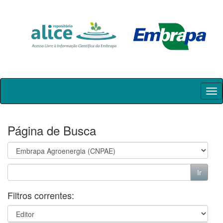
Skip
navigation
Página de Busca
Filtros correntes: