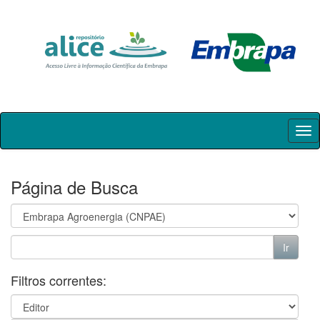
Skip
navigation
Página de Busca
Filtros correntes: