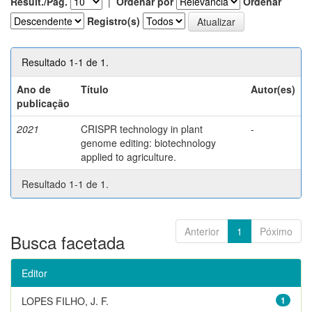
Result./Pág.
|
Ordenar por
Ordenar
Registro(s)
Resultado 1-1 de 1.
Ano de
Título
Autor(es)
publicação
2021
CRISPR technology in plant
-
genome editing: biotechnology
applied to agriculture.
Resultado 1-1 de 1.
Anterior
1
Póximo
Busca facetada
Editor
LOPES FILHO, J. F.
1