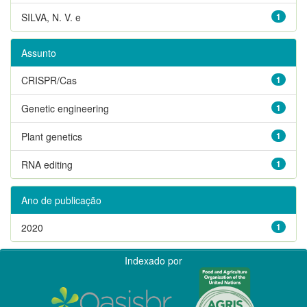
SILVA, N. V. e
1
Assunto
CRISPR/Cas
1
Genetic engineering
1
Plant genetics
1
RNA editing
1
Ano de publicação
2020
1
Indexado por