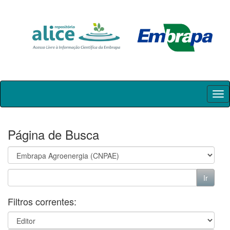
Skip
navigation
Página de Busca
Filtros correntes: