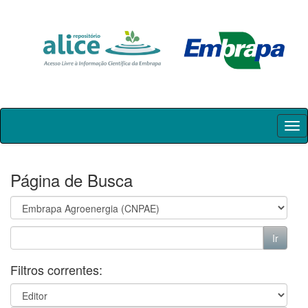
Skip
navigation
Página de Busca
Filtros correntes: