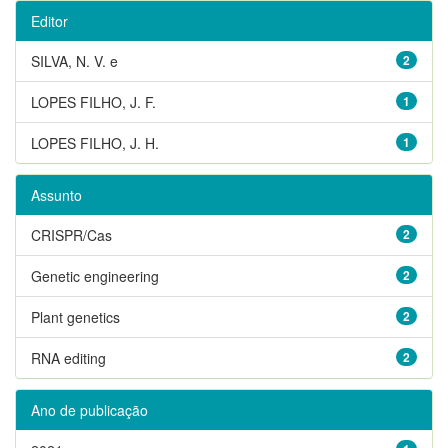
Editor
SILVA, N. V. e
2
LOPES FILHO, J. F.
1
LOPES FILHO, J. H.
1
Assunto
CRISPR/Cas
2
Genetic engineering
2
Plant genetics
2
RNA editing
2
Ano de publicação