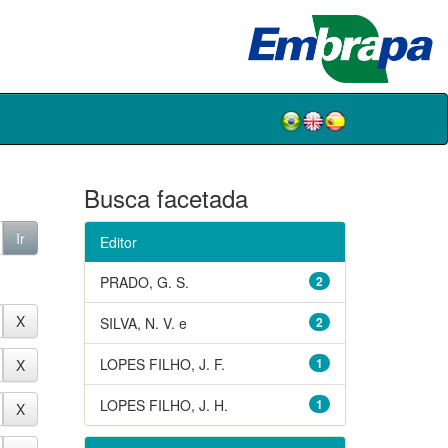
Busca facetada
Editor
PRADO, G. S.
2
SILVA, N. V. e
2
LOPES FILHO, J. F.
1
LOPES FILHO, J. H.
1