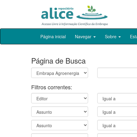
Skip
Página inicial
Navegar
Sobre
Est
navigation
Página de Busca
Filtros correntes: