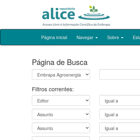
Skip
Página inicial
Navegar
Sobre
Est
navigation
Página de Busca
Filtros correntes: