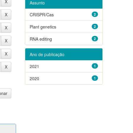
Assunto
CRISPR/Cas
2
Plant genetics
2
RNA editing
2
Ano de publicação
2021
1
2020
1