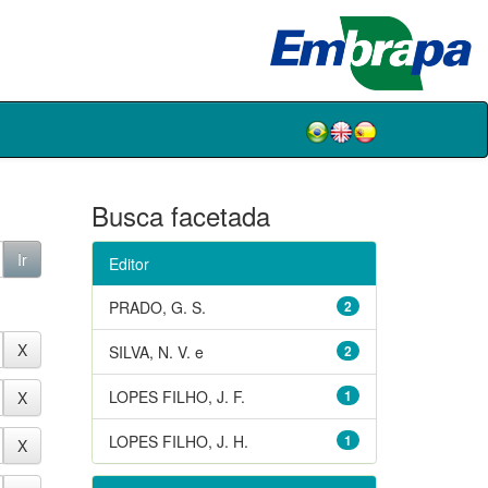
Busca facetada
Editor
PRADO, G. S.
2
SILVA, N. V. e
2
LOPES FILHO, J. F.
1
LOPES FILHO, J. H.
1