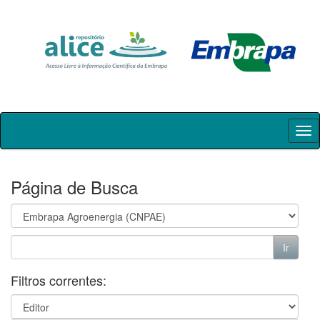
Skip
navigation
Página de Busca
Filtros correntes: