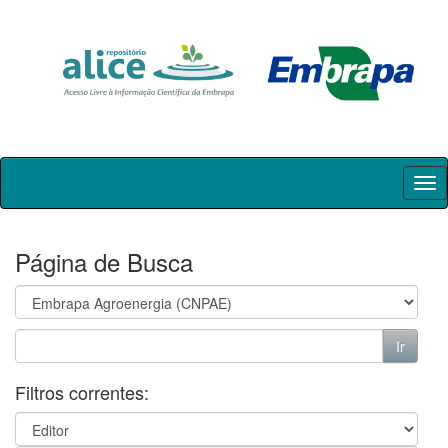
Skip
navigation
Página de Busca
Filtros correntes: