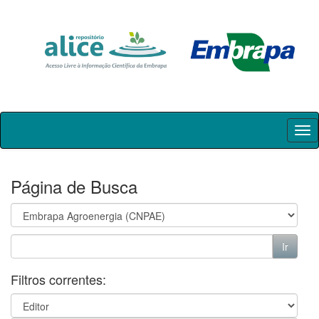
Skip
navigation
Página de Busca
Filtros correntes: