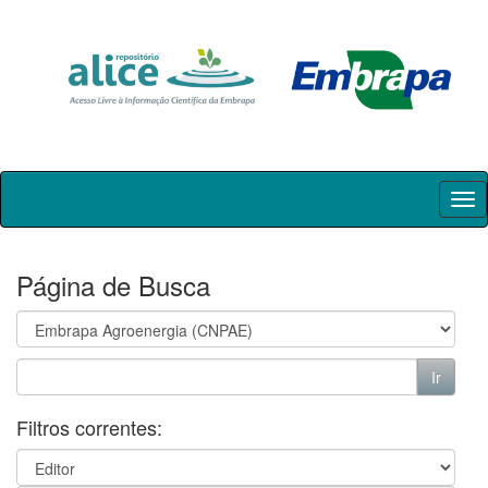
Skip
navigation
Página de Busca
Filtros correntes: