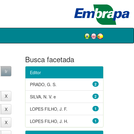
Busca facetada
Editor
PRADO, G. S.
2
SILVA, N. V. e
2
LOPES FILHO, J. F.
1
LOPES FILHO, J. H.
1