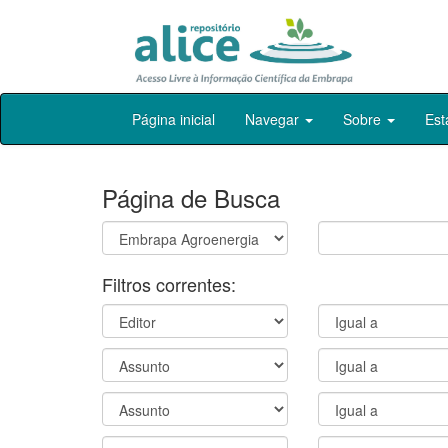
Skip
Página inicial
Navegar
Sobre
Est
navigation
Página de Busca
Filtros correntes: