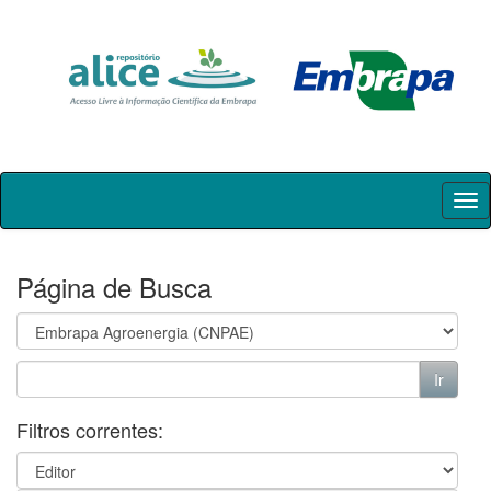
Skip
navigation
Página de Busca
Filtros correntes: