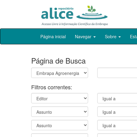
Skip
Página inicial
Navegar
Sobre
Est
navigation
Página de Busca
Filtros correntes: