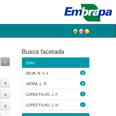
Busca facetada
Editor
SILVA, N. V. e
2
VIEIRA, L. R.
2
LOPES FILHO, J. F.
1
LOPES FILHO, J. H.
1