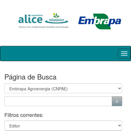
Skip
navigation
Página de Busca
Filtros correntes: