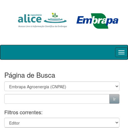
Skip
navigation
Página de Busca
Filtros correntes: