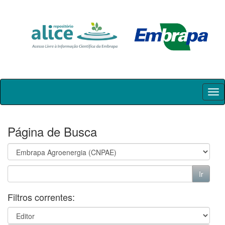
Skip
navigation
Página de Busca
Filtros correntes: